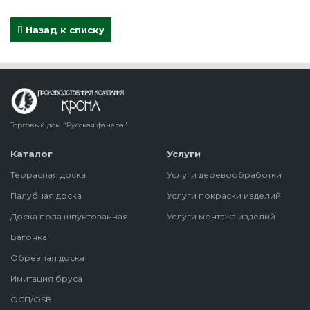
Назад к списку
Торговый дом "Русская фанера"
Каталог
Услуги
Террасная доска
Услуги деревообработки
Палубная доска
Услуги покраски изделий
Доска пола шпунтованная
Услуги монтажа изделий
Вагонка
Обрезная доска
Имитация бруса
ОСП/OSB