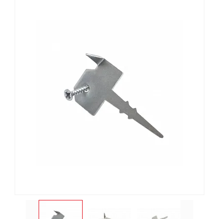
Планкен
Саморез Gwo
Универсальн
Лиственница сибирская
Саморез Gwo
пола
Сибирский кедр
Бита
Фанера
Крепёж
Утеплитель