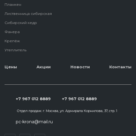
Планкен
Лиственница сибирская
Сибирский кедр
Фанера
Крепёж
Утеплитель
Цены
Акции
Новости
Контакты
+7 967 012 8889
+7 967 012 8889
Отдел продаж:
г. Москва, ул. Адмирала Корнилова, 37, стр. 1
pc-krona@mail.ru