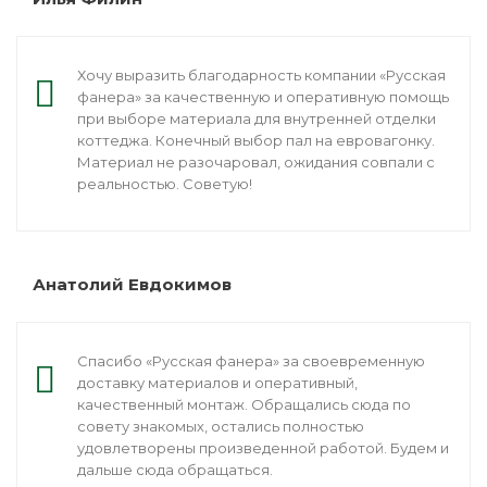
Планкен
Саморез Gwo
Универсальн
Хочу выразить благодарность компании «Русская
Лиственница сибирская
фанера» за качественную и оперативную помощь
Саморез Gwo
при выборе материала для внутренней отделки
пола
Сибирский кедр
коттеджа. Конечный выбор пал на евровагонку.
Материал не разочаровал, ожидания совпали с
Бита
реальностью. Советую!
Фанера
Крепёж
Анатолий Евдокимов
Утеплитель
Спасибо «Русская фанера» за своевременную
доставку материалов и оперативный,
качественный монтаж. Обращались сюда по
совету знакомых, остались полностью
удовлетворены произведенной работой. Будем и
дальше сюда обращаться.