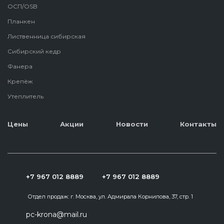
ОСП/OSB
Планкен
Лиственница сибирская
Сибирский кедр
Фанера
Крепёж
Утеплитель
Цены
Акции
Новости
Контакты
+7 967 012 8889
+7 967 012 8889
Отдел продаж:
г. Москва, ул. Адмирала Корнилова, 37, стр. 1
pc-krona@mail.ru