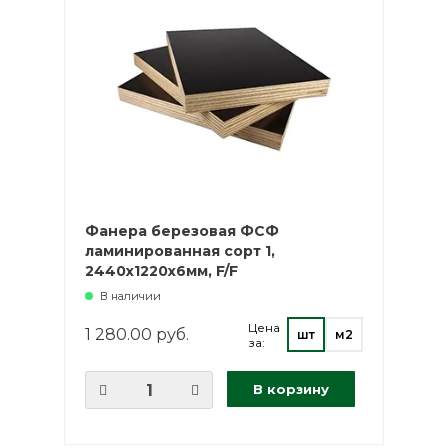
Планкен
Саморез Gwo
Универсальн
Лиственница сибирская
Саморез Gwo
пола
Сибирский кедр
Бита
Фанера
Крепёж
Фанера березовая ФСФ
ламинированная сорт 1,
2440х1220х6мм, F/F
Утеплитель
В наличии
Цена
1 280.00 руб.
шт
м2
за:
В корзину